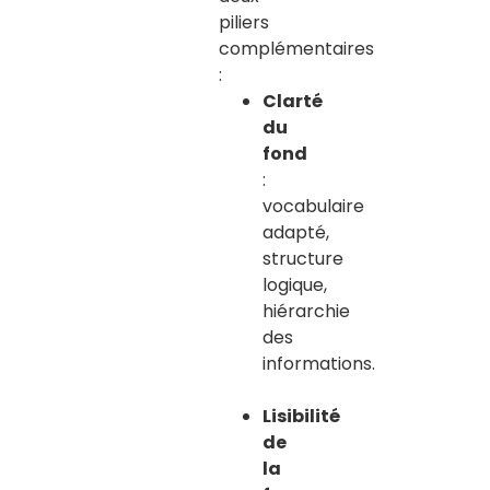
piliers
complémentaires
:
Clarté
du
fond
:
vocabulaire
adapté,
structure
logique,
hiérarchie
des
informations.
Lisibilité
de
la